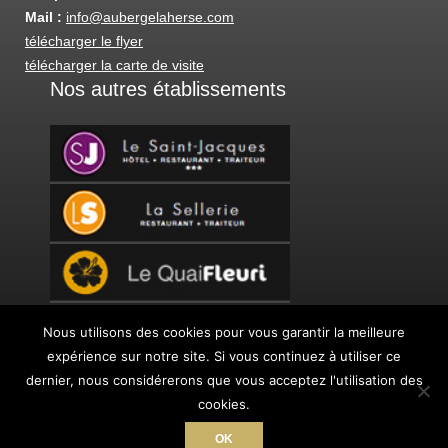
Mail :
info@aubergelaherse.com
télécharger le flyer
télécharger la carte de visite
Nos autres établissements
Nous utilisons des cookies pour vous garantir la meilleure
© Auberge La Herse 2015 - 2026
expérience sur notre site. Si vous continuez à utiliser ce
Agence web Chartres
Inscription newsletter
dernier, nous considérerons que vous acceptez l'utilisation des
Mentions légales
Plan du site
Plan d’accès
Contact
cookies.
OK