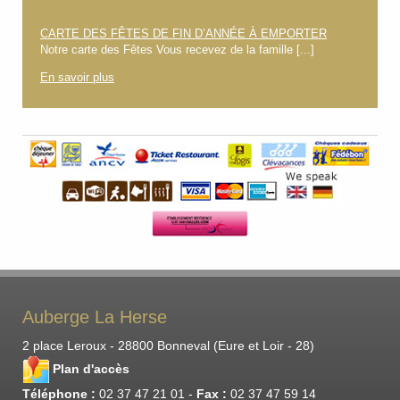
CARTE DES FÊTES DE FIN D’ANNÉE À EMPORTER
Notre carte des Fêtes Vous recevez de la famille [...]
En savoir plus
Auberge La Herse
2 place Leroux
-
28800
Bonneval
(
Eure et Loir
- 28)
Plan d'accès
Téléphone :
02 37 47 21 01
-
Fax :
02 37 47 59 14